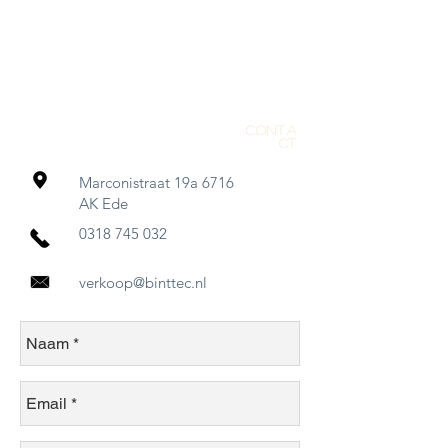
Conta
ct
Marconistraat 19a 6716
AK Ede
0318 745 032
verkoop@binttec.nl