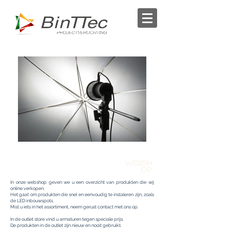
WEBSH
OP
In onze webshop geven we u een overzicht van produkten die wij
online verkopen.
Het gaat om produkten die snel en eenvoudig te instaleren zijn, zoals
de LED inbouwspots.
Mist u iets in het assortiment, neem gerust contact met ons op.
In de outlet store vind u armaturen tegen speciale prijs.
De produkten in de outlet zijn nieuw en nooit gebruikt.